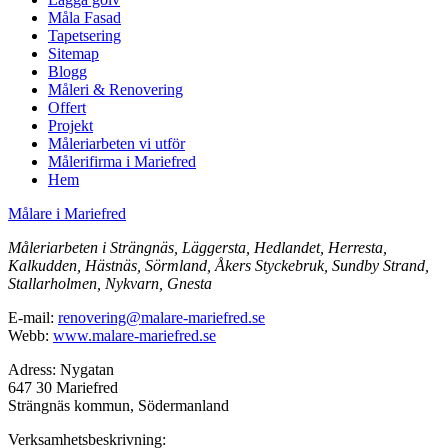
Måla Fasad
Tapetsering
Sitemap
Blogg
Måleri & Renovering
Offert
Projekt
Måleriarbeten vi utför
Målerifirma i Mariefred
Hem
Målare i Mariefred
Måleriarbeten i Strängnäs, Läggersta, Hedlandet, Herresta,
Kalkudden, Hästnäs, Sörmland, Åkers Styckebruk, Sundby Strand,
Stallarholmen, Nykvarn, Gnesta
E-mail:
renovering@malare-mariefred.se
Webb:
www.malare-mariefred.se
Adress: Nygatan
647 30 Mariefred
Strängnäs kommun, Södermanland
Verksamhetsbeskrivning: