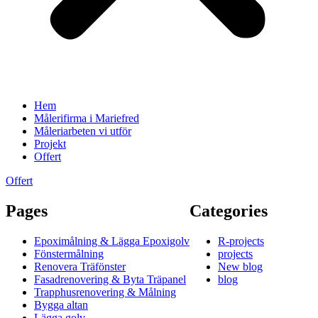
Hem
Målerifirma i Mariefred
Måleriarbeten vi utför
Projekt
Offert
Offert
Pages
Categories
Epoximålning & Lägga Epoxigolv
R-projects
Fönstermålning
projects
Renovera Träfönster
New blog
Fasadrenovering & Byta Träpanel
blog
Trapphusrenovering & Målning
Bygga altan
Lägga golv