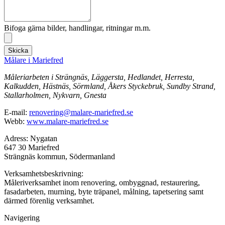
Bifoga gärna bilder, handlingar, ritningar m.m.
Skicka
Målare i Mariefred
Måleriarbeten i Strängnäs, Läggersta, Hedlandet, Herresta,
Kalkudden, Hästnäs, Sörmland, Åkers Styckebruk, Sundby Strand,
Stallarholmen, Nykvarn, Gnesta
E-mail:
renovering@malare-mariefred.se
Webb:
www.malare-mariefred.se
Adress: Nygatan
647 30 Mariefred
Strängnäs kommun, Södermanland
Verksamhetsbeskrivning:
Måleriverksamhet inom renovering, ombyggnad, restaurering,
fasadarbeten, murning, byte träpanel, målning, tapetsering samt
därmed förenlig verksamhet.
Navigering