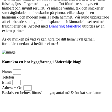
fräscha, ljusa färger och noggrant utfört förarbete som gav ett
hållbart och snyggt resultat. Vi målade väggar, tak och snickerier
samt åtgärdade mindre skador på ytorna, vilket skapade en
harmonisk och modern känsla i hela hemmet. Vår kund uppskattade
att vi arbetade smidigt, höll tidsplanen och lämnade huset rent och
fräscht efter oss. Arbetet med
Dränering Mariefred
utfördes av en
extern partner.
Är du nyfiken på vad vi kan göra för ditt hem? Fyll gärna i
formuläret nedan så berättar vi mer!
Kontakta ett bra byggföretag i Södertälje idag!
Namn
Telefon
Email
Adress + Ort
Beskriv ert behov, förutsättningar, antal m2 & önskat startdatum