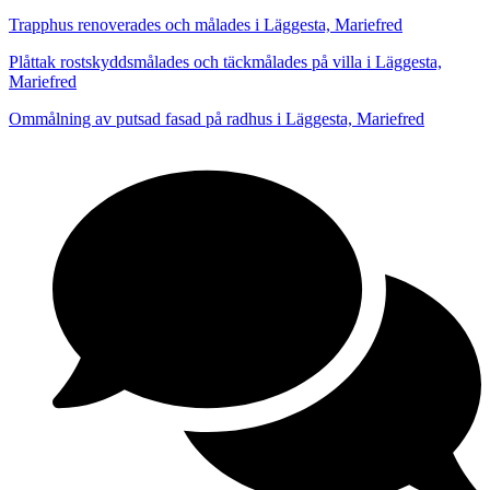
Trapphus renoverades och målades i Läggesta, Mariefred
Plåttak rostskyddsmålades och täckmålades på villa i Läggesta,
Mariefred
Ommålning av putsad fasad på radhus i Läggesta, Mariefred