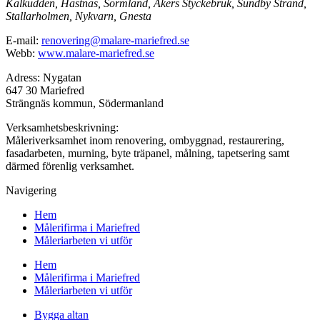
Kalkudden, Hästnäs, Sörmland, Åkers Styckebruk, Sundby Strand,
Stallarholmen, Nykvarn, Gnesta
E-mail:
renovering@malare-mariefred.se
Webb:
www.malare-mariefred.se
Adress: Nygatan
647 30 Mariefred
Strängnäs kommun, Södermanland
Verksamhetsbeskrivning:
Måleriverksamhet inom renovering, ombyggnad, restaurering,
fasadarbeten, murning, byte träpanel, målning, tapetsering samt
därmed förenlig verksamhet.
Navigering
Hem
Målerifirma i Mariefred
Måleriarbeten vi utför
Hem
Målerifirma i Mariefred
Måleriarbeten vi utför
Bygga altan