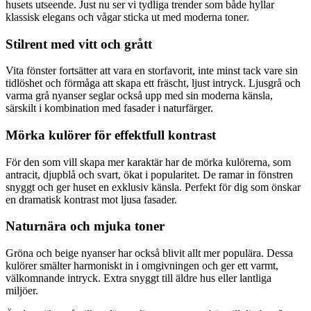
husets utseende. Just nu ser vi tydliga trender som både hyllar
klassisk elegans och vågar sticka ut med moderna toner.
Stilrent med vitt och grått
Vita fönster fortsätter att vara en storfavorit, inte minst tack vare sin
tidlöshet och förmåga att skapa ett fräscht, ljust intryck. Ljusgrå och
varma grå nyanser seglar också upp med sin moderna känsla,
särskilt i kombination med fasader i naturfärger.
Mörka kulörer för effektfull kontrast
För den som vill skapa mer karaktär har de mörka kulörerna, som
antracit, djupblå och svart, ökat i popularitet. De ramar in fönstren
snyggt och ger huset en exklusiv känsla. Perfekt för dig som önskar
en dramatisk kontrast mot ljusa fasader.
Naturnära och mjuka toner
Gröna och beige nyanser har också blivit allt mer populära. Dessa
kulörer smälter harmoniskt in i omgivningen och ger ett varmt,
välkomnande intryck. Extra snyggt till äldre hus eller lantliga
miljöer.