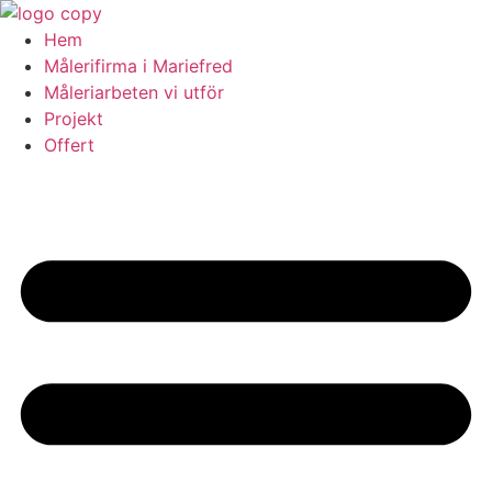
Skip
to
Hem
content
Målerifirma i Mariefred
Måleriarbeten vi utför
Projekt
Offert