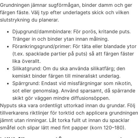
Grundningen jämnar sugförmågan, binder damm och ger
färgen fäste. Välj typ efter underlagets skick och vilken
slutstrykning du planerar.
Djupgrund/dammbindare: För porös, kritande puts.
Tränger in och binder ytan innan målning.
Förankringsgrund/primer: För täta eller blandade ytor
(t.ex. spacklade partier på puts) så att färgen fäster
lika överallt.
Silikatgrund: Om du ska använda silikatfärg; den
kemiskt binder färgen till mineraliskt underlag.
Spärrgrund: Endast vid missfärgningar som nikotin,
sot eller genomslag. Använd sparsamt, då spärrande
skikt gör väggen mindre diffusionsöppen.
Nyputs ska vara ordentligt uttorkad innan du grundar. Följ
tillverkarens riktlinjer för torktid och applicera grundningen
jämnt utan rinningar. Låt torka fullt ut innan du spacklar
småfel och slipar lätt med fint papper (korn 120–180).