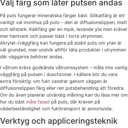
Välj färg som låter putsen andas
På puts fungerar mineraliska färger bäst. Silikatfärg är ett
vanligt val inomhus på puts – den är diffusionsöppen, matt
och slitstark. Kalkfärg ger en mjuk, levande yta men kräver
mer hantverk och passar bäst i torra utrymmen.
Akrylat-/väggfärg kan fungera på stabil puts om ytan är
väl grundad, men undvik alltför täta produkter i utrymmen
där väggarna behöver andas.
I våtrum krävs godkända våtrumssystem – måla inte vanlig
väggfärg på putsen i duschzoner. I källare bör du vara
extra försiktig: om fukt vandrar genom väggen är
diffusionsöppen färg eller ren putsbehandling att föredra.
Om du även planerar utvändig målning kan du läsa mer om
hur du bäst
måla fasad
på puts, där kraven på
väderbeständighet och fukttransport är annorlunda.
Verktyg och appliceringsteknik