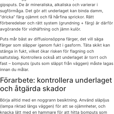
gipsputs. De är mineraliska, alkaliska och varierar i
sugförmåga. Det gör att underlaget kan binda damm,
“dricka” färg ojämnt och få hårfina sprickor. Rätt
förberedelser och rätt system (grundning + färg) är därför
avgörande för vidhäftning och jämn kulör.
Puts mår bäst av diffusionsöppna färger, det vill säga
färger som släpper igenom fukt i gasform. Täta skikt kan
stänga in fukt, vilket ökar risken för flagning och
saltutslag. Kontrollera också att underlaget är torrt och
fast – bomputs (puts som släppt från väggen) måste lagas
innan du målar.
Förarbete: kontrollera underlaget
och åtgärda skador
Börja alltid med en noggrann besiktning. Använd släpljus
(lampa riktad längs väggen) för att se ojämnheter, och
knacka lätt med en hammare för att hitta bomputs som