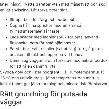
låter ihåligt. Tvätta därefter ytan med målartvätt och skölj
enligt anvisning. Låt torka ordentligt.
Skrapa bort lös färg och porös puts.
Öppna hårfina sprickor med en kniv så
fyllnadsmaterialet får fäste.
Laga skador med lagningsbruk för puts; använd
finspackel bara för små ojämnheter.
Borsta bort saltkristaller (saltutslag) torrt, åtgärda
orsaken till fukt och upprepa vid behov.
Dammsug väggarna och torka av med mikrofiberduk
för att få en dammfri yta.
Skydda golv och lister noggrant. Håll rumstemperatur 15–
25 °C och undvik drag – jämn temperatur och måttlig
luftfuktighet ger jämn torkning och mindre risk för skarvar.
Rätt grundning för putsade
väggar