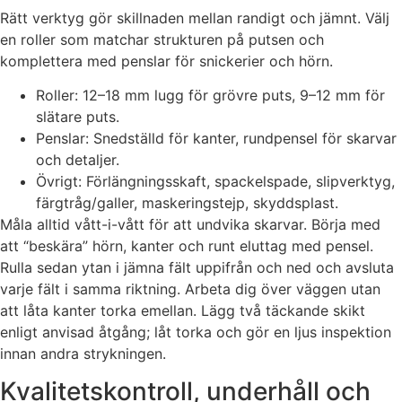
Rätt verktyg gör skillnaden mellan randigt och jämnt. Välj
en roller som matchar strukturen på putsen och
komplettera med penslar för snickerier och hörn.
Roller: 12–18 mm lugg för grövre puts, 9–12 mm för
slätare puts.
Penslar: Snedställd för kanter, rundpensel för skarvar
och detaljer.
Övrigt: Förlängningsskaft, spackelspade, slipverktyg,
färgtråg/galler, maskeringstejp, skyddsplast.
Måla alltid vått-i-vått för att undvika skarvar. Börja med
att “beskära” hörn, kanter och runt eluttag med pensel.
Rulla sedan ytan i jämna fält uppifrån och ned och avsluta
varje fält i samma riktning. Arbeta dig över väggen utan
att låta kanter torka emellan. Lägg två täckande skikt
enligt anvisad åtgång; låt torka och gör en ljus inspektion
innan andra strykningen.
Kvalitetskontroll, underhåll och